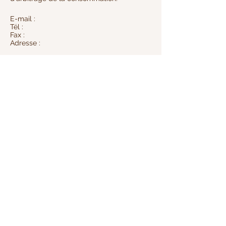
E-mail :
Tél :
Fax :
Adresse :
Nous contacter
819 565-5552 (3025
rue King Ouest)
819 562-4244
(10
avenue Nord)
ème
gpgtp71@videotron.ca
Moyens de paiement