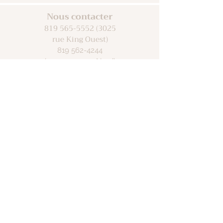
Nous contacter
819 565-5552 (3025
rue King Ouest)
819 562-4244
(10
avenue Nord)
ème
gpgtp71@videotron.ca
Moyens de paiement
Heures d'ouverture
Lundi au vendredi : 9h - 19h
Samedi : 9h - 17h
Dimanche : Fermé